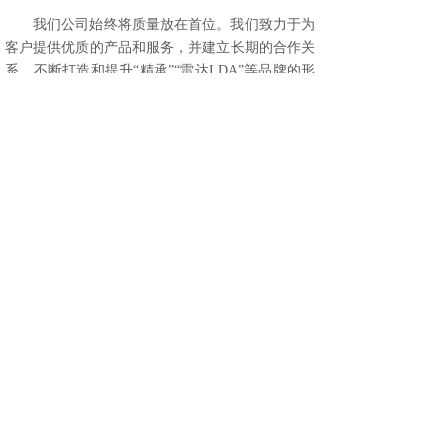
我们公司始终将质量放在首位。我们致力于为
客户提供优质的产品和服务，并建立长期的合作关
系。不断打造和提升“精承”“雷达LDA”等品牌的形
象和影响力以更大的热忱和合理的价格为国内外新
老客户提供优质的产品和完善的售后服务。我们将
继续秉持着这一理念，不断提升企业的竞争力和品
牌价值。
上一篇：
浙江酷耐自动化科技有限公司 2022 年“浙江制造”认证
质......
下一篇：
市委书记吴舜泽莅临精锐智能考察调研
COPYRIGHT © 2019
丽水市精锐轴承制造有限
公司
ALL RIGHTS RESERVED.
浙ICP备17020351号-2
浙公网安备33110202000453号
企业信息化服务顾问：
@聚诚商务